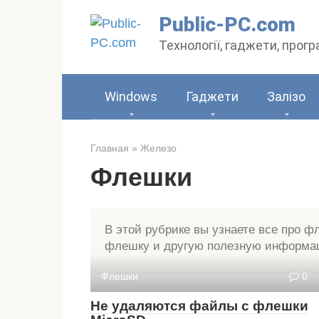
Перейти
Public-PC.com
до
Технології, гаджети, прог
вмісту
Windows
Гаджети
Залізо
Главная
»
Железо
Флешки
В этой рубрике вы узнаете все про ф
флешку и другую полезную информа
Флешки
0
Не удаляются файлы с флешки