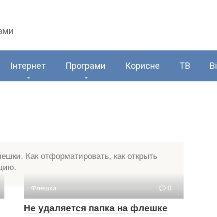
рами
Інтернет
Програми
Корисне
ТВ
В
лешки. Как отформатировать, как открыть
цию.
Флешки
0
Не удаляется папка на флешке