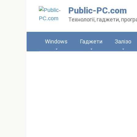
Перейти
Public-PC.com
до
Технології, гаджети, прог
вмісту
Windows
Гаджети
Залізо