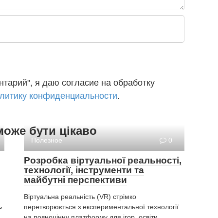
тарий", я даю согласие на обработку
литику конфиденциальности
.
може бути цікаво
Полезное
0
Розробка віртуальної реальності,
технології, інструменти та
майбутні перспективи
Віртуальна реальність (VR) стрімко
ь
перетворюється з експериментальної технології
на повноцінну платформу для ігор, освіти,