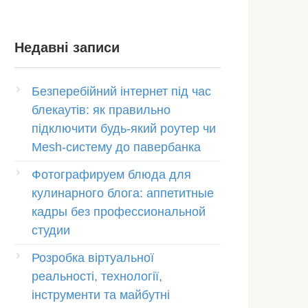
Недавні записи
Безперебійний інтернет під час
блекаутів: як правильно
підключити будь-який роутер чи
Mesh-систему до павербанка
Фотографируем блюда для
кулинарного блога: аппетитные
кадры без профессиональной
студии
Розробка віртуальної
реальності, технології,
інструменти та майбутні