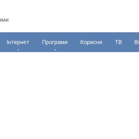
рами
Інтернет
Програми
Корисне
ТВ
В