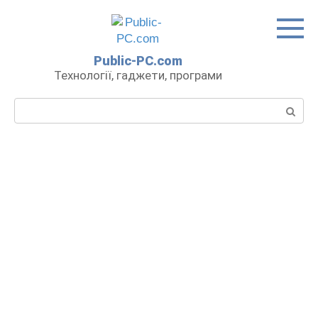
Перейти
до
вмісту
Public-PC.com
Технології, гаджети, програми
Пошук: