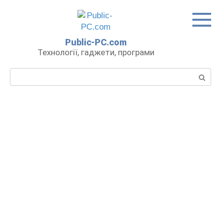
Перейти
до
вмісту
Public-PC.com
Технології, гаджети, програми
Пошук: