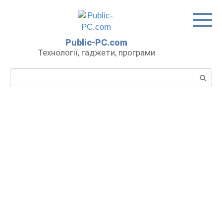
Перейти
до
вмісту
Public-PC.com
Технології, гаджети, програми
Пошук: