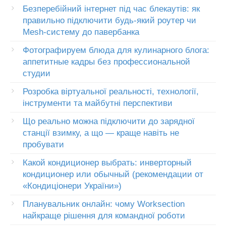
Безперебійний інтернет під час блекаутів: як
правильно підключити будь-який роутер чи
Mesh-систему до павербанка
Фотографируем блюда для кулинарного блога:
аппетитные кадры без профессиональной
студии
Розробка віртуальної реальності, технології,
інструменти та майбутні перспективи
Що реально можна підключити до зарядної
станції взимку, а що — краще навіть не
пробувати
Какой кондиционер выбрать: инверторный
кондиционер или обычный (рекомендации от
«Кондиціонери України»)
Планувальник онлайн: чому Worksection
найкраще рішення для командної роботи