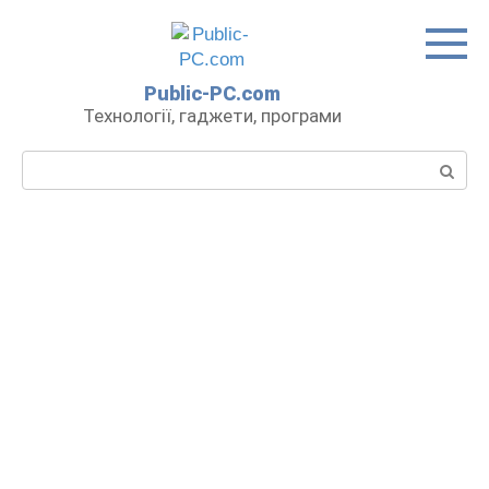
Перейти
до
вмісту
Public-PC.com
Технології, гаджети, програми
Пошук: