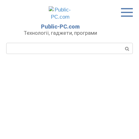
Перейти
до
вмісту
Public-PC.com
Технології, гаджети, програми
Пошук: