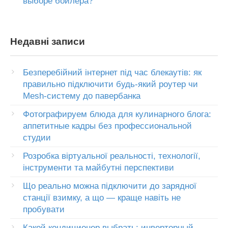
выборе бойлера?
Недавні записи
Безперебійний інтернет під час блекаутів: як
правильно підключити будь-який роутер чи
Mesh-систему до павербанка
Фотографируем блюда для кулинарного блога:
аппетитные кадры без профессиональной
студии
Розробка віртуальної реальності, технології,
інструменти та майбутні перспективи
Що реально можна підключити до зарядної
станції взимку, а що — краще навіть не
пробувати
Какой кондиционер выбрать: инверторный