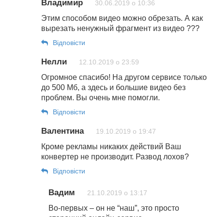
Владимир
30.06.2019 о 10:36
Этим способом видео можно обрезать. А как
вырезать ненужный фрагмент из видео ???
Відповіcти
Нелли
12.10.2019 о 23:59
Огромное спасибо! На другом сервисе только
до 500 Мб, а здесь и большие видео без
проблем. Вы очень мне помогли.
Відповіcти
Валентина
19.10.2019 о 19:47
Кроме рекламы никаких действий Ваш
конвертер не производит. Развод лохов?
Відповіcти
Вадим
21.10.2019 о 13:17
Во-первых – он не “наш”, это просто