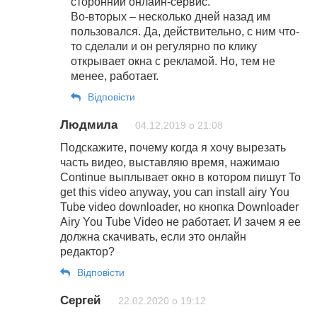
сторонний онлайн-сервис.
Во-вторых – несколько дней назад им
пользовался. Да, действительно, с ним что-
то сделали и он регулярно по клику
открывает окна с рекламой. Но, тем не
менее, работает.
Відповіcти
Людмила
04.12.2019 о 21:08
Подскажите, почему когда я хочу вырезать
часть видео, выставляю время, нажимаю
Continue выплывает окно в котором пишут To
get this video anyway, you can install airy You
Tube video downloader, но кнопка Downloader
Airy You Tube Video не работает. И зачем я ее
должна скачивать, если это онлайн
редактор?
Відповіcти
Сергей
22.02.2020 о 19:12