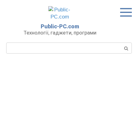
Перейти
до
вмісту
Public-PC.com
Технології, гаджети, програми
Пошук: