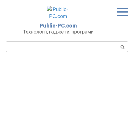
Перейти
до
вмісту
Public-PC.com
Технології, гаджети, програми
Пошук: