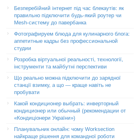
Безперебійний інтернет під час блекаутів: як
правильно підключити будь-який роутер чи
Mesh-систему до павербанка
Фотографируем блюда для кулинарного блога:
аппетитные кадры без профессиональной
студии
Розробка віртуальної реальності, технології,
інструменти та майбутні перспективи
Що реально можна підключити до зарядної
станції взимку, а що — краще навіть не
пробувати
Какой кондиционер выбрать: инверторный
кондиционер или обычный (рекомендации от
«Кондиціонери України»)
Планувальник онлайн: чому Worksection
найкраще рішення для командної роботи