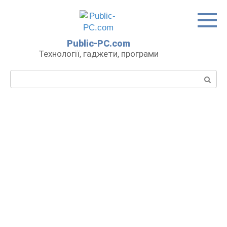
Перейти
до
вмісту
Public-PC.com
Технології, гаджети, програми
Пошук: