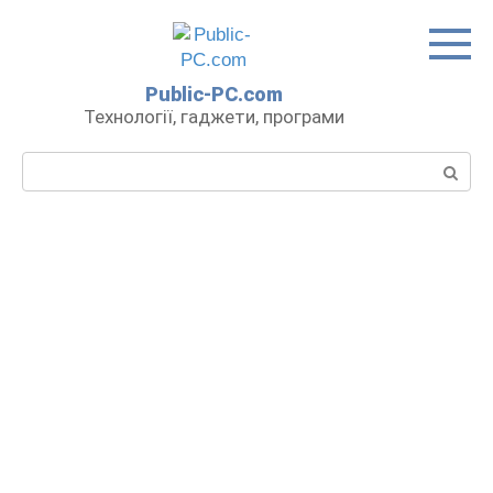
Перейти
до
вмісту
Public-PC.com
Технології, гаджети, програми
Пошук: