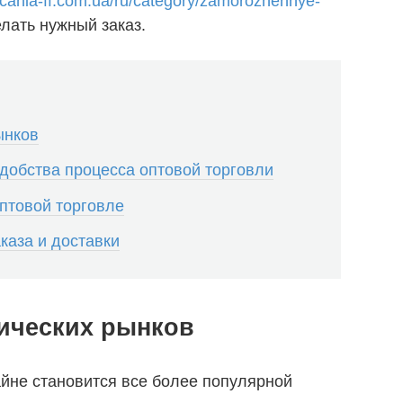
ascania-ff.com.ua/ru/category/zamorozhennye-
лать нужный заказ.
ынков
обства процесса оптовой торговли
оптовой торговле
каза и доставки
ических рынков