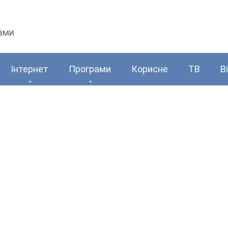
рами
Інтернет
Програми
Корисне
ТВ
В