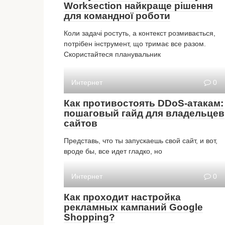
Worksection найкраще рішення
для командної роботи
Коли задачі ростуть, а контекст розмивається,
потрібен інструмент, що тримає все разом.
Скористайтеся планувальник
Интернет
0
Как противостоять DDoS-атакам:
пошаговый гайд для владельцев
сайтов
Представь, что ты запускаешь свой сайт, и вот,
вроде бы, все идет гладко, но
Интернет
0
Как проходит настройка
рекламных кампаний Google
Shopping?