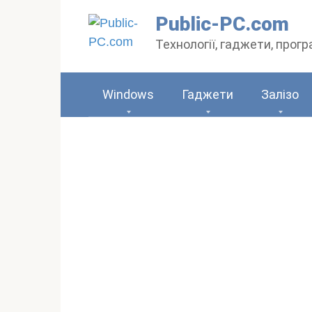
Перейти
Public-PC.com
до
Технології, гаджети, прог
вмісту
Windows
Гаджети
Залізо