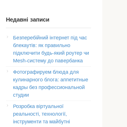
Недавні записи
Безперебійний інтернет під час
блекаутів: як правильно
підключити будь-який роутер чи
Mesh-систему до павербанка
Фотографируем блюда для
кулинарного блога: аппетитные
кадры без профессиональной
студии
Розробка віртуальної
реальності, технології,
інструменти та майбутні