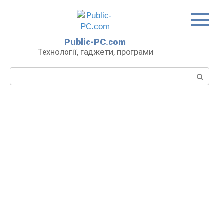
Перейти
до
вмісту
Public-PC.com
Технології, гаджети, програми
Пошук: