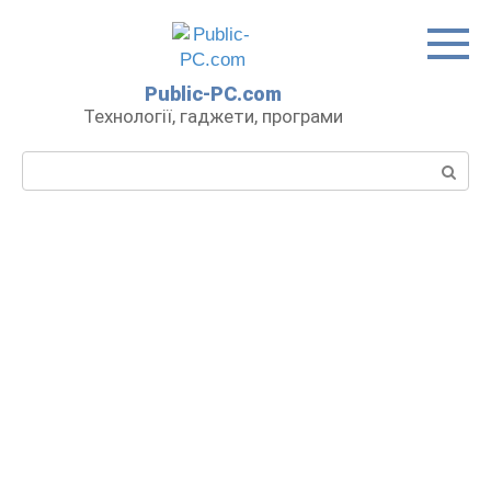
Перейти
до
вмісту
Public-PC.com
Технології, гаджети, програми
Пошук: