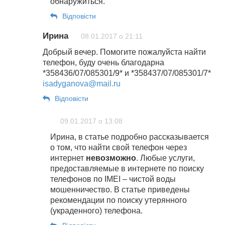
обнаружиться.
Відповіcти
Ирина
08.01.2017 о 21:11
Добрый вечер. Помогите пожалуйста найти
телефон, буду очень благодарна
*358436/07/085301/9* и *358437/07/085301/7*
isadyganova@mail.ru
Відповіcти
09.01.2017 о 13:08
Ирина, в статье подробно рассказывается
о том, что найти свой телефон через
интернет
невозможно
. Любые услуги,
предоставляемые в интернете по поиску
телефонов по IMEI – чистой воды
мошенничество. В статье приведены
рекомендации по поиску утерянного
(украденного) телефона.