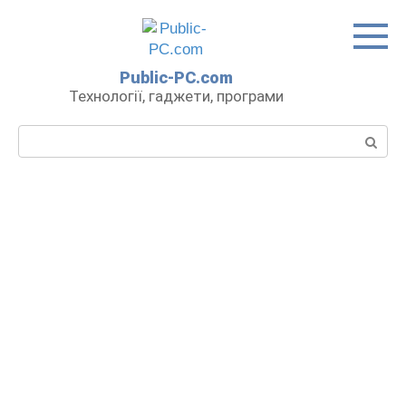
Перейти
до
вмісту
Public-PC.com
Технології, гаджети, програми
Пошук: