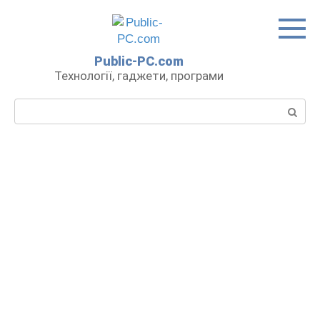
Перейти
до
вмісту
Public-PC.com
Технології, гаджети, програми
Пошук: