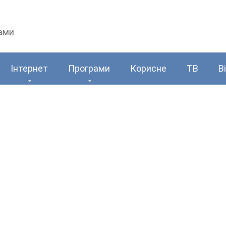
рами
Інтернет
Програми
Корисне
ТВ
В