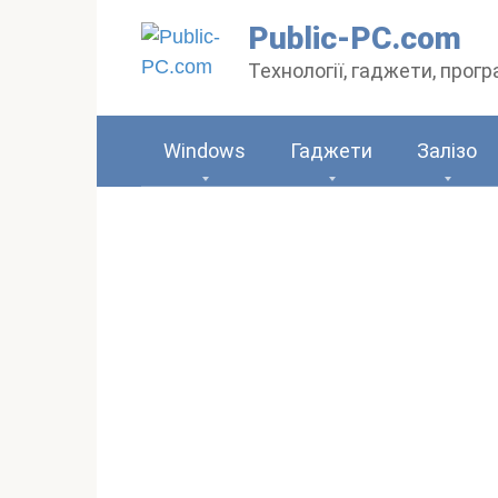
Перейти
Public-PC.com
до
Технології, гаджети, прог
вмісту
Windows
Гаджети
Залізо