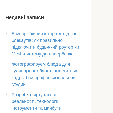
Недавні записи
Безперебійний інтернет під час
блекаутів: як правильно
підключити будь-який роутер чи
Mesh-систему до павербанка
Фотографируем блюда для
кулинарного блога: аппетитные
кадры без профессиональной
студии
Розробка віртуальної
реальності, технології,
інструменти та майбутні