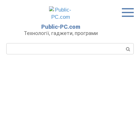
Перейти
до
вмісту
Public-PC.com
Технології, гаджети, програми
Пошук: