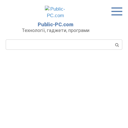
Перейти
до
вмісту
Public-PC.com
Технології, гаджети, програми
Пошук: