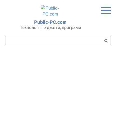
Перейти
до
вмісту
Public-PC.com
Технології, гаджети, програми
Пошук: