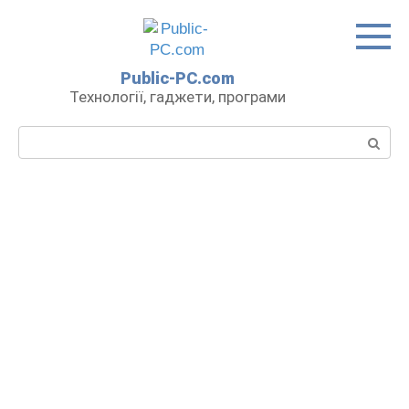
Перейти
до
вмісту
Public-PC.com
Технології, гаджети, програми
Пошук: