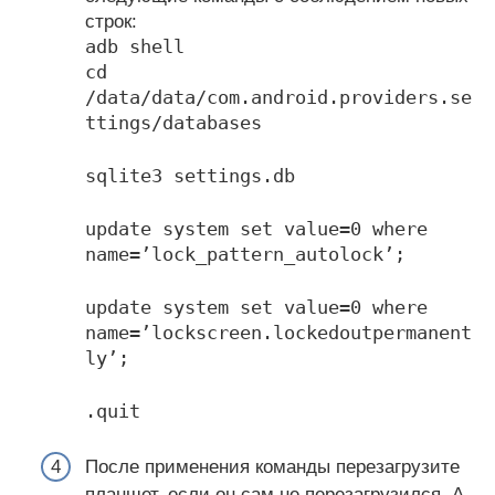
строк:
adb shell
cd
/data/data/com.android.providers.se
ttings/databases
sqlite3 settings.db
update system set value=0 where
name=’lock_pattern_autolock’;
update system set value=0 where
name=’lockscreen.lockedoutpermanent
ly’;
.quit
После применения команды перезагрузите
планшет, если он сам не перезагрузился. А