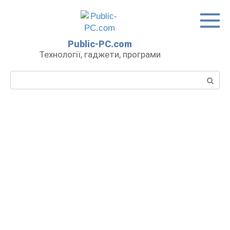
Перейти
до
вмісту
Public-PC.com
Технології, гаджети, програми
Пошук: