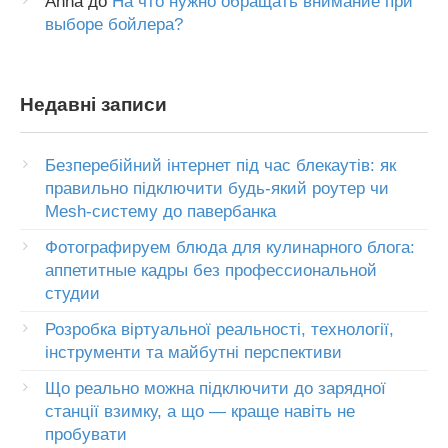
Anna
до
На что нужно обращать внимание при
выборе бойлера?
Недавні записи
Безперебійний інтернет під час блекаутів: як
правильно підключити будь-який роутер чи
Mesh-систему до павербанка
Фотографируем блюда для кулинарного блога:
аппетитные кадры без профессиональной
студии
Розробка віртуальної реальності, технології,
інструменти та майбутні перспективи
Що реально можна підключити до зарядної
станції взимку, а що — краще навіть не
пробувати