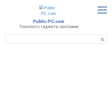
Перейти
до
вмісту
Public-PC.com
Технології, гаджети, програми
Пошук: