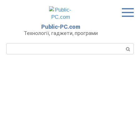
Перейти
до
вмісту
Public-PC.com
Технології, гаджети, програми
Пошук: