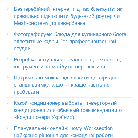
Безперебійний інтернет під час блекаутів: як
правильно підключити будь-який роутер чи
Mesh-систему до павербанка
Фотографируем блюда для кулинарного блога:
аппетитные кадры без профессиональной
студии
Розробка віртуальної реальності, технології,
інструменти та майбутні перспективи
Що реально можна підключити до зарядної
станції взимку, а що — краще навіть не
пробувати
Какой кондиционер выбрать: инверторный
кондиционер или обычный (рекомендации от
«Кондиціонери України»)
Планувальник онлайн: чому Worksection
найкраще рішення для командної роботи