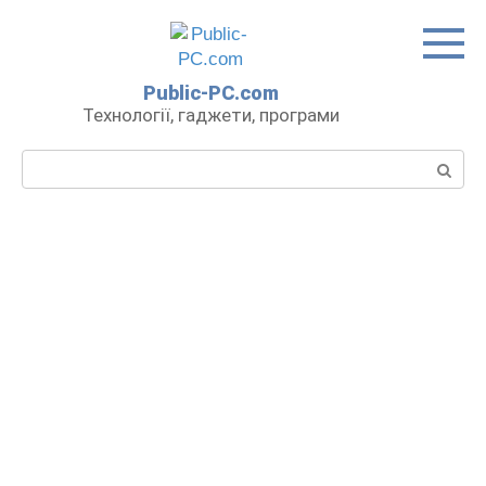
Перейти
до
вмісту
Public-PC.com
Технології, гаджети, програми
Пошук: