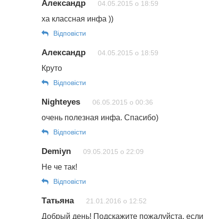
Александр
04.05.2015 о 18:59
ха классная инфа ))
Відповіcти
Александр
04.05.2015 о 18:59
Круто
Відповіcти
Nighteyes
06.05.2015 о 00:36
очень полезная инфа. Спасибо)
Відповіcти
Demiyn
09.05.2015 о 22:09
Не че так!
Відповіcти
Татьяна
21.01.2016 о 12:52
Добрый день! Подскажите пожалуйста, если