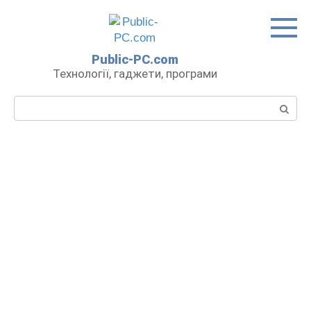
Перейти
до
вмісту
Public-PC.com
Технології, гаджети, програми
Пошук: