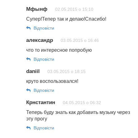
Мфынф
02.05.2015 о 15:10
Супер!Тепер так и делаю!Спасибо!
Відповіcти
александр
03.05.2015 о 16:46
что то интересное попробую
Відповіcти
daniil
03.05.2015 о 18:15
круто воспользовался!
Відповіcти
Крнстантин
04.05.2015 о 06:32
Теперь буду знать как добавить музыку через
эту прогу
Відповіcти