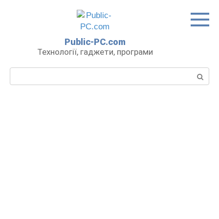
Перейти
до
вмісту
Public-PC.com
Технології, гаджети, програми
Пошук: