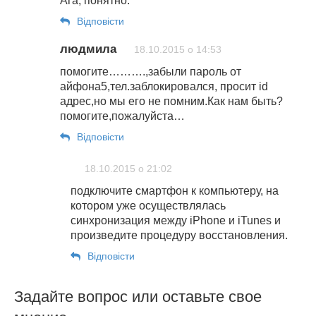
Ага, понятно.
Відповіcти
людмила
18.10.2015 о 14:53
помогите……….,забыли пароль от
айфона5,тел.заблокировался, просит id
адрес,но мы его не помним.Как нам быть?
помогите,пожалуйста…
Відповіcти
18.10.2015 о 21:02
подключите смартфон к компьютеру, на
котором уже осуществлялась
синхронизация между iPhone и iTunes и
произведите процедуру восстановления.
Відповіcти
Задайте вопрос или оставьте свое