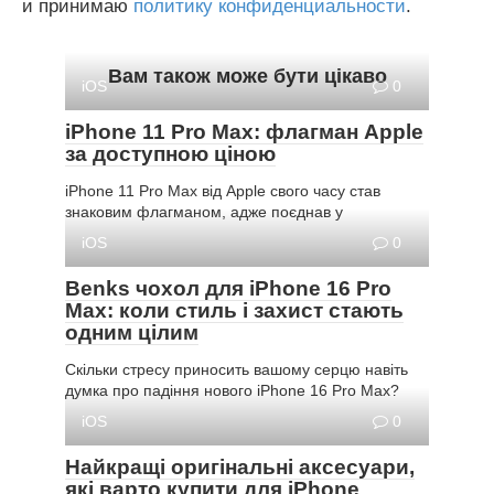
и принимаю
политику конфиденциальности
.
Вам також може бути цікаво
iOS
0
iPhone 11 Pro Max: флагман Apple
за доступною ціною
iPhone 11 Pro Max від Apple свого часу став
знаковим флагманом, адже поєднав у
iOS
0
Benks чохол для iPhone 16 Pro
Max: коли стиль і захист стають
одним цілим
Скільки стресу приносить вашому серцю навіть
думка про падіння нового iPhone 16 Pro Max?
iOS
0
Найкращі оригінальні аксесуари,
які варто купити для iPhone