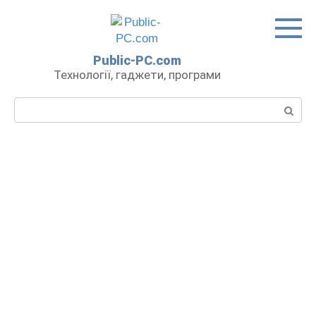
Перейти
до
вмісту
Public-PC.com
Технології, гаджети, програми
Пошук: