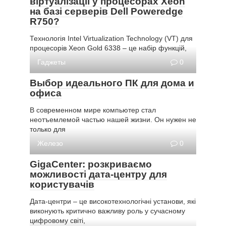
віртуалізації у процесорах Xeon
на базі серверів Dell Poweredge
R750?
Технологія Intel Virtualization Technology (VT) для
процесорів Xeon Gold 6338 – це набір функцій,
Гаджеты
0
Выбор идеального ПК для дома и
офиса
В современном мире компьютер стал
неотъемлемой частью нашей жизни. Он нужен не
только для
Железо
0
GigaCenter: розкриваємо
можливості дата-центру для
користувачів
Дата-центри – це високотехнологічні установи, які
виконують критично важливу роль у сучасному
цифровому світі,