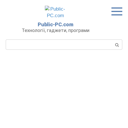
Перейти
до
вмісту
Public-PC.com
Технології, гаджети, програми
Пошук: