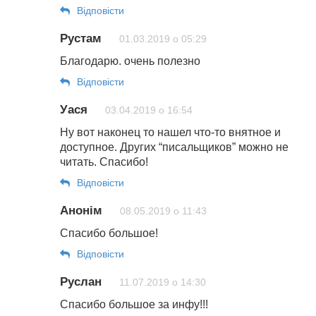
Відповіcти
Рустам
01.03.2019 о 05:29
Благодарю. очень полезно
Відповіcти
Уася
03.04.2019 о 16:54
Ну вот наконец то нашел что-то внятное и
доступное. Других “писальщиков” можно не
читать. Спасибо!
Відповіcти
Анонім
08.05.2019 о 11:43
Спасибо большое!
Відповіcти
Руслан
11.07.2019 о 14:30
Спасибо большое за инфу!!!