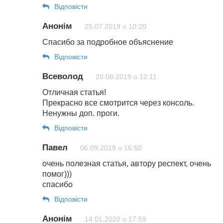
Відповіcти
Анонім
25.07.2019 о 10:20
Спасибо за подробное объяснение
Відповіcти
Всеволод
20.08.2019 о 12:11
Отличная статья!
Прекрасно все смотрится через консоль.
Ненужны доп. проги.
Відповіcти
Павел
06.09.2019 о 16:50
очень полезная статья, автору респект, очень
помог)))
спасибо
Відповіcти
Анонім
14.01.2020 о 17:59