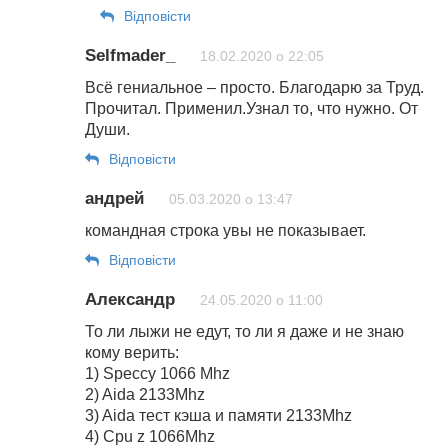
Відповіcти
Selfmader_
18.02.2020 о 22:05
Всё гениальное – просто. Благодарю за Труд.
Прочитал. Применил.Узнал то, что нужно. От
Души.
Відповіcти
андрей
05.03.2020 о 13:47
командная строка увы не показывает.
Відповіcти
Александр
24.05.2020 о 11:00
То ли лыжи не едут, то ли я даже и не знаю
кому верить:
1) Speccy 1066 Mhz
2) Aida 2133Mhz
3) Aida тест кэша и памяти 2133Mhz
4) Cpu z 1066Mhz