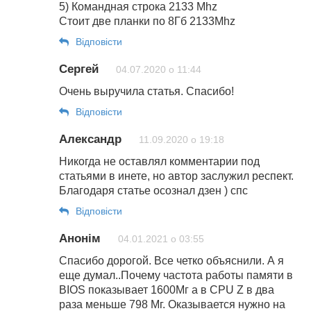
5) Командная строка 2133 Mhz
Стоит две планки по 8Гб 2133Mhz
Відповіcти
Сергей
04.07.2020 о 11:44
Очень выручила статья. Спасибо!
Відповіcти
Александр
11.09.2020 о 19:18
Никогда не оставлял комментарии под
статьями в инете, но автор заслужил респект.
Благодаря статье осознал дзен ) спс
Відповіcти
Анонім
04.01.2021 о 03:55
Спасибо дорогой. Все четко объяснили. А я
еще думал..Почему частота работы памяти в
BIOS показывает 1600Мг а в CPU Z в два
раза меньше 798 Мг. Оказывается нужно на