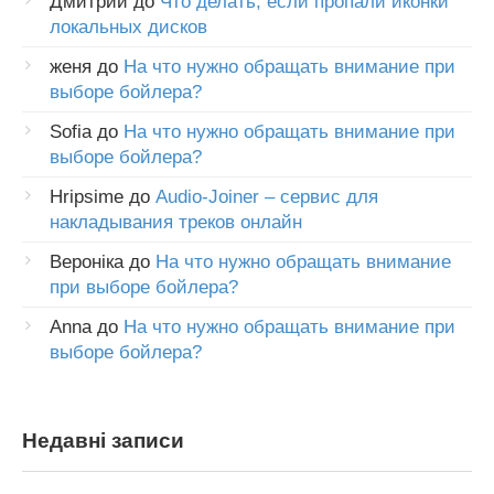
Дмитрий
до
Что делать, если пропали иконки
локальных дисков
женя
до
На что нужно обращать внимание при
выборе бойлера?
Sofia
до
На что нужно обращать внимание при
выборе бойлера?
Hripsime
до
Audio-Joiner – сервис для
накладывания треков онлайн
Вероніка
до
На что нужно обращать внимание
при выборе бойлера?
Anna
до
На что нужно обращать внимание при
выборе бойлера?
Недавні записи