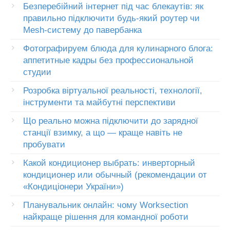
Безперебійний інтернет під час блекаутів: як
правильно підключити будь-який роутер чи
Mesh-систему до павербанка
Фотографируем блюда для кулинарного блога:
аппетитные кадры без профессиональной
студии
Розробка віртуальної реальності, технології,
інструменти та майбутні перспективи
Що реально можна підключити до зарядної
станції взимку, а що — краще навіть не
пробувати
Какой кондиционер выбрать: инверторный
кондиционер или обычный (рекомендации от
«Кондиціонери України»)
Планувальник онлайн: чому Worksection
найкраще рішення для командної роботи