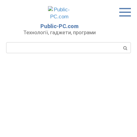
Перейти
до
вмісту
Public-PC.com
Технології, гаджети, програми
Пошук: