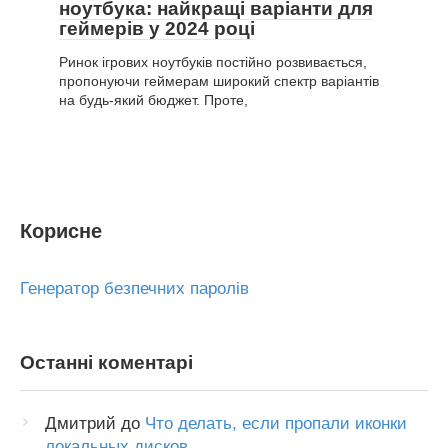
ноутбука: найкращі варіанти для
геймерів у 2024 році
Ринок ігрових ноутбуків постійно розвивається,
пропонуючи геймерам широкий спектр варіантів
на будь-який бюджет. Проте,
Корисне
Генератор безпечних паролів
Останні коментарі
Дмитрий
до
Что делать, если пропали иконки
локальных дисков