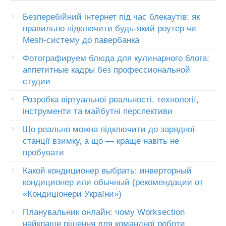
Безперебійний інтернет під час блекаутів: як
правильно підключити будь-який роутер чи
Mesh-систему до павербанка
Фотографируем блюда для кулинарного блога:
аппетитные кадры без профессиональной
студии
Розробка віртуальної реальності, технології,
інструменти та майбутні перспективи
Що реально можна підключити до зарядної
станції взимку, а що — краще навіть не
пробувати
Какой кондиционер выбрать: инверторный
кондиционер или обычный (рекомендации от
«Кондиціонери України»)
Планувальник онлайн: чому Worksection
найкраще рішення для командної роботи