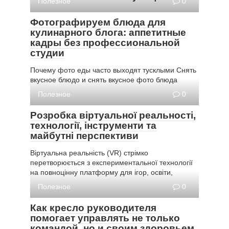
Полезное
0
Фотографируем блюда для
кулинарного блога: аппетитные
кадры без профессиональной
студии
Почему фото еды часто выходят тусклыми Снять
вкусное блюдо и снять вкусное фото блюда
Полезное
0
Розробка віртуальної реальності,
технології, інструменти та
майбутні перспективи
Віртуальна реальність (VR) стрімко
перетворюється з експериментальної технології
на повноцінну платформу для ігор, освіти,
Полезное
0
Как кресло руководителя
помогает управлять не только
командой, но и своим здоровьем