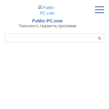
Перейти
до
вмісту
Public-PC.com
Технології, гаджети, програми
Пошук: