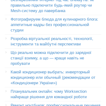
правильно підключити будь-який роутер чи
Mesh-систему до павербанка
Фотографируем блюда для кулинарного блога:
аппетитные кадры без профессиональной
студии
Розробка віртуальної реальності, технології,
інструменти та майбутні перспективи
Що реально можна підключити до зарядної
станції взимку, а що — краще навіть не
пробувати
Какой кондиционер выбрать: инверторный
кондиционер или обычный (рекомендации от
«Кондиціонери України»)
Планувальник онлайн: чому Worksection
найкраще рішення для командної роботи
Ремонт ноутбуков: профессиональные решения