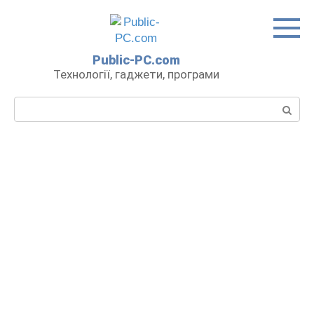
Перейти
до
вмісту
Public-PC.com
Технології, гаджети, програми
Пошук: