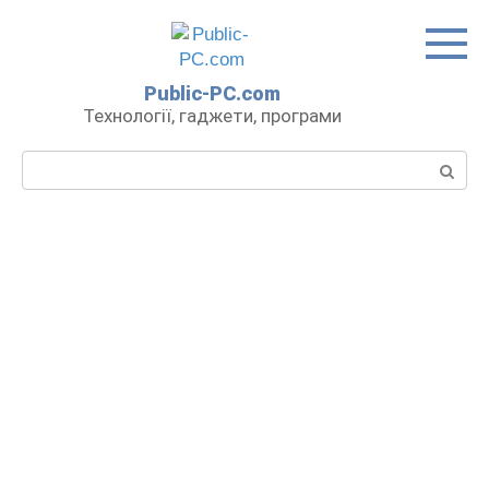
Перейти
до
вмісту
Public-PC.com
Технології, гаджети, програми
Пошук: