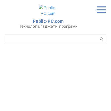
Перейти
до
вмісту
Public-PC.com
Технології, гаджети, програми
Пошук: