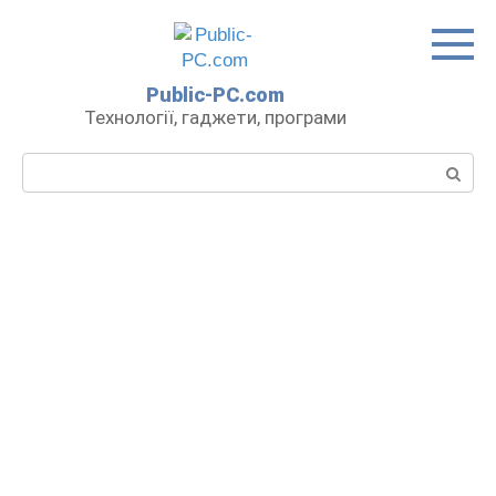
Перейти
до
вмісту
Public-PC.com
Технології, гаджети, програми
Пошук: