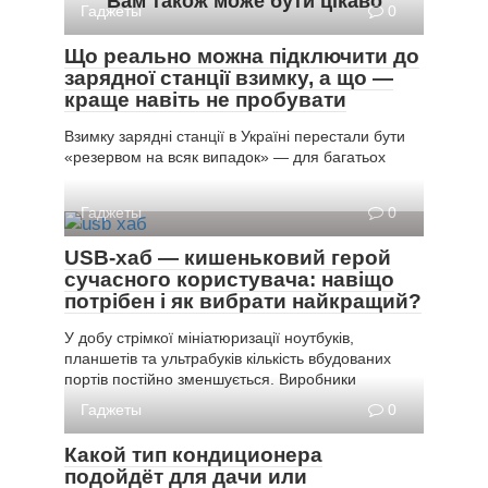
Вам також може бути цікаво
Гаджеты
0
Що реально можна підключити до
зарядної станції взимку, а що —
краще навіть не пробувати
Взимку зарядні станції в Україні перестали бути
«резервом на всяк випадок» — для багатьох
Гаджеты
0
USB-хаб — кишеньковий герой
сучасного користувача: навіщо
потрібен і як вибрати найкращий?
У добу стрімкої мініатюризації ноутбуків,
планшетів та ультрабуків кількість вбудованих
портів постійно зменшується. Виробники
Гаджеты
0
Какой тип кондиционера
подойдёт для дачи или