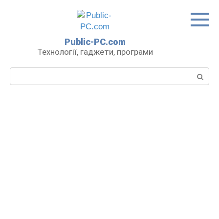
Перейти
до
вмісту
Public-PC.com
Технології, гаджети, програми
Пошук: