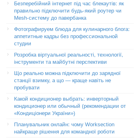
Безперебійний інтернет під час блекаутів: як
правильно підключити будь-який роутер чи
Mesh-систему до павербанка
Фотографируем блюда для кулинарного блога:
аппетитные кадры без профессиональной
студии
Розробка віртуальної реальності, технології,
інструменти та майбутні перспективи
Що реально можна підключити до зарядної
станції взимку, а що — краще навіть не
пробувати
Какой кондиционер выбрать: инверторный
кондиционер или обычный (рекомендации от
«Кондиціонери України»)
Планувальник онлайн: чому Worksection
найкраще рішення для командної роботи