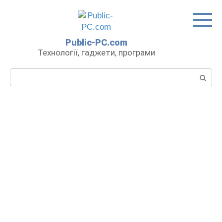
Перейти
до
вмісту
Public-PC.com
Технології, гаджети, програми
Пошук: