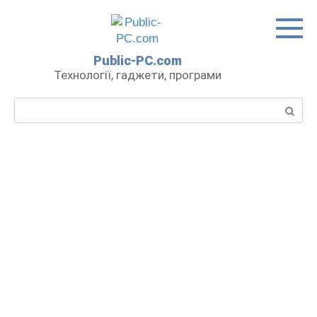
Перейти
до
вмісту
Public-PC.com
Технології, гаджети, програми
Пошук: