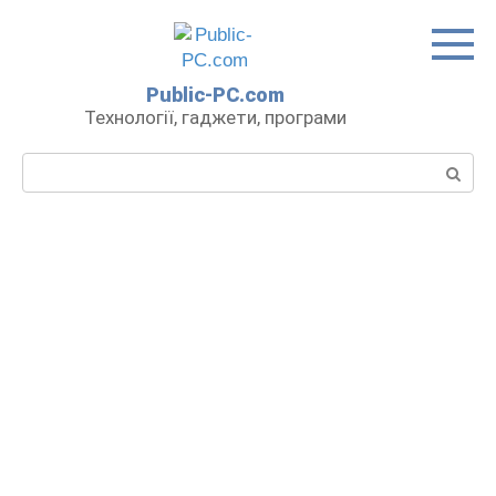
Перейти
до
вмісту
Public-PC.com
Технології, гаджети, програми
Пошук: