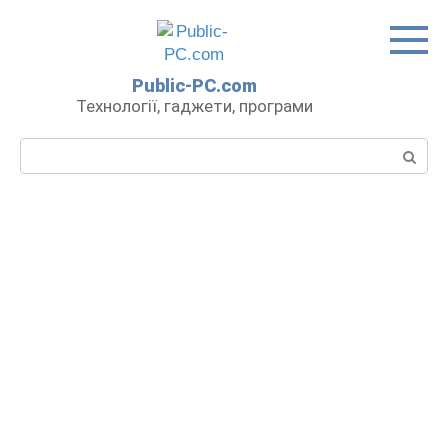
Перейти
до
вмісту
Public-PC.com
Технології, гаджети, програми
Пошук: