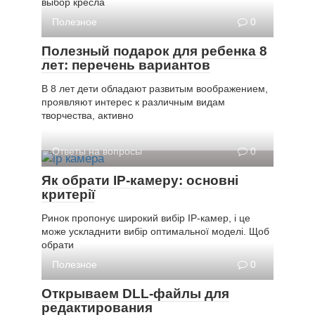
выбор кресла
Полезное
0
Полезный подарок для ребенка 8
лет: перечень вариантов
В 8 лет дети обладают развитым воображением,
проявляют интерес к различным видам
творчества, активно
Ответы на вопросы
0
Як обрати IP-камеру: основні
критерії
Ринок пропонує широкий вибір IP-камер, і це
може ускладнити вибір оптимальної моделі. Щоб
обрати
Полезное
0
Открываем DLL-файлы для
редактирования