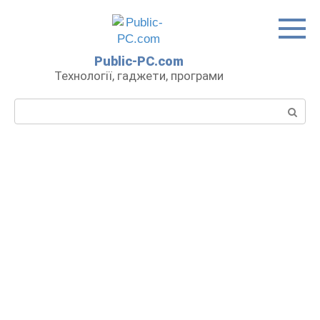
Перейти
до
вмісту
Public-PC.com
Технології, гаджети, програми
Пошук: