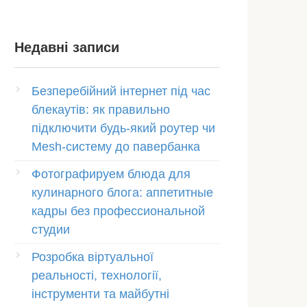
Недавні записи
Безперебійний інтернет під час
блекаутів: як правильно
підключити будь-який роутер чи
Mesh-систему до павербанка
Фотографируем блюда для
кулинарного блога: аппетитные
кадры без профессиональной
студии
Розробка віртуальної
реальності, технології,
інструменти та майбутні