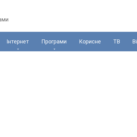
рами
Інтернет
Програми
Корисне
ТВ
В