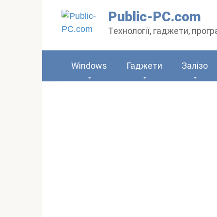
Перейти
Public-PC.com
до
Технології, гаджети, прог
вмісту
Windows
Гаджети
Залізо