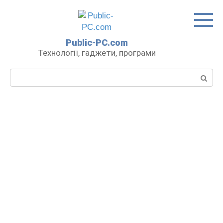
Перейти
до
вмісту
Public-PC.com
Технології, гаджети, програми
Пошук: