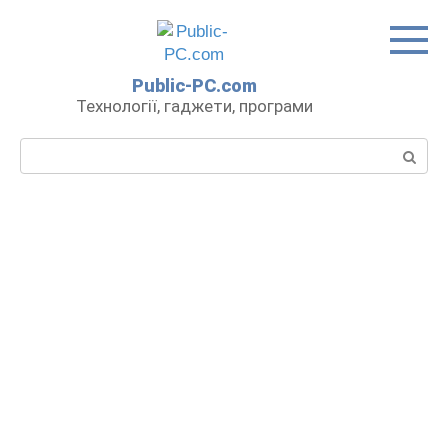
Перейти
до
вмісту
Public-PC.com
Технології, гаджети, програми
Пошук: