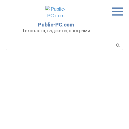
Перейти
до
вмісту
Public-PC.com
Технології, гаджети, програми
Пошук: