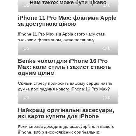
Вам також може бути цікаво
iOS
0
iPhone 11 Pro Max: флагман Apple
за доступною ціною
iPhone 11 Pro Max від Apple свого часу став
знаковим флагманом, адже поєднав у
iOS
0
Benks чохол для iPhone 16 Pro
Max: коли стиль і захист стають
одним цілим
Скільки стресу приносить вашому серцю навіть
думка про падіння нового iPhone 16 Pro Max?
iOS
0
Найкращі оригінальні аксесуари,
які варто купити для iPhone
Коли справа доходить до аксесуарів для вашого
iPhone, вибір високоякісних оригінальних