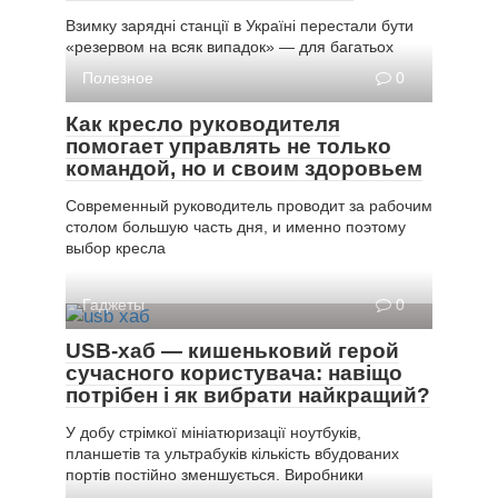
Взимку зарядні станції в Україні перестали бути
«резервом на всяк випадок» — для багатьох
Полезное
0
Как кресло руководителя
помогает управлять не только
командой, но и своим здоровьем
Современный руководитель проводит за рабочим
столом большую часть дня, и именно поэтому
выбор кресла
Гаджеты
0
USB-хаб — кишеньковий герой
сучасного користувача: навіщо
потрібен і як вибрати найкращий?
У добу стрімкої мініатюризації ноутбуків,
планшетів та ультрабуків кількість вбудованих
портів постійно зменшується. Виробники