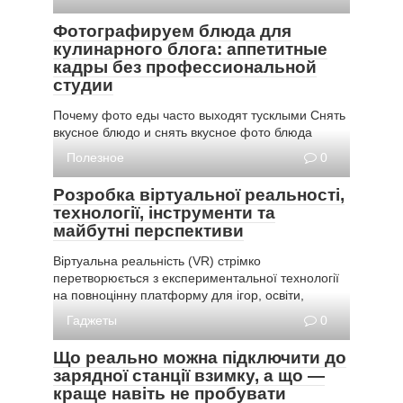
Фотографируем блюда для
кулинарного блога: аппетитные
кадры без профессиональной
студии
Почему фото еды часто выходят тусклыми Снять
вкусное блюдо и снять вкусное фото блюда
Полезное
0
Розробка віртуальної реальності,
технології, інструменти та
майбутні перспективи
Віртуальна реальність (VR) стрімко
перетворюється з експериментальної технології
на повноцінну платформу для ігор, освіти,
Гаджеты
0
Що реально можна підключити до
зарядної станції взимку, а що —
краще навіть не пробувати