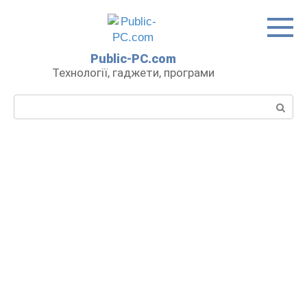
Перейти
до
вмісту
Public-PC.com
Технології, гаджети, програми
Пошук: