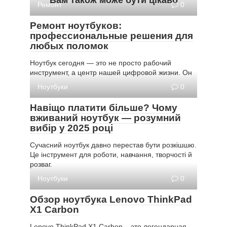
Ремонт
0
Ремонт ноутбуков:
профессиональные решения для
любых поломок
Ноутбук сегодня — это не просто рабочий
инструмент, а центр нашей цифровой жизни. Он
Ноутбуки
0
Навіщо платити більше? Чому
вживаний ноутбук — розумний
вибір у 2025 році
Сучасний ноутбук давно перестав бути розкішшю.
Це інструмент для роботи, навчання, творчості й
розваг.
Ноутбуки
0
Обзор ноутбука Lenovo ThinkPad
X1 Carbon
Lenovo ThinkPad X1 Carbon – это легендарная