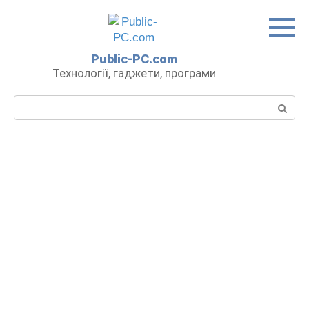
Перейти
до
вмісту
Public-PC.com
Технології, гаджети, програми
Пошук: