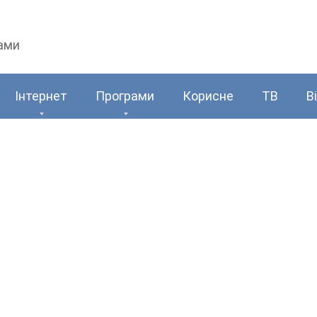
рами
Інтернет
Програми
Корисне
ТВ
В