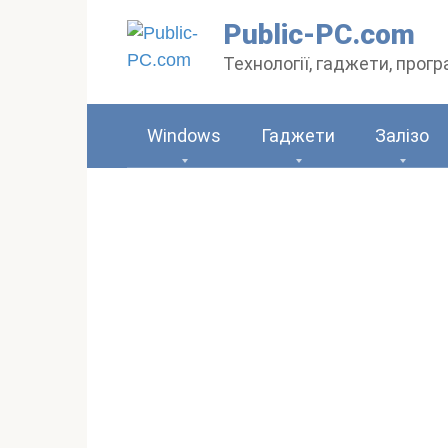
Перейти
Public-PC.com
до
Технології, гаджети, прог
вмісту
Windows
Гаджети
Залізо