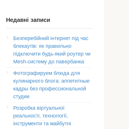
Недавні записи
Безперебійний інтернет під час
блекаутів: як правильно
підключити будь-який роутер чи
Mesh-систему до павербанка
Фотографируем блюда для
кулинарного блога: аппетитные
кадры без профессиональной
студии
Розробка віртуальної
реальності, технології,
інструменти та майбутні