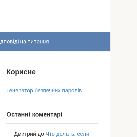
ідповіді на питання
Корисне
Генератор безпечних паролів
Останні коментарі
Дмитрий
до
Что делать, если